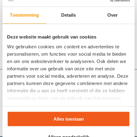
Toestemming
Details
Over
Deel dit stuk
Deze website maakt gebruik van cookies
We gebruiken cookies om content en advertenties te
personaliseren, om functies voor social media te bieden
en om ons websiteverkeer te analyseren. Ook delen we
informatie over uw gebruik van onze site met onze
partners voor social media, adverteren en analyse. Deze
Maak een afspraak
partners kunnen deze gegevens combineren met andere
Online voetencheck
informatie die u aan ze heeft verstrekt of die ze hebben
verzameld op basis van uw gebruik van hun services.
Steunzolen op maat (maatvoetbedden)
Aangepaste schoenen: voor elke voet de juiste oplossing
Alles toestaan
Vrijblijvende voetencheck
Alleen noodzakelijk