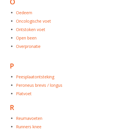
O
Oedeem
Oncologische voet
Ontstoken voet
Open been
Overpronatie
P
Peesplaatontsteking
Peroneus brevis / longus
Platvoet
R
Reumavoeten
Runners knee