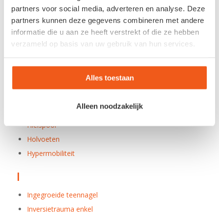
Groeipijn
partners voor social media, adverteren en analyse. Deze
partners kunnen deze gegevens combineren met andere
H
informatie die u aan ze heeft verstrekt of die ze hebben
verzameld op basis van uw gebruik van hun services.
Haglundse exostose
Hallux limitus / rigidus
Alles toestaan
Hallux valgus
Hamertenen
Alleen noodzakelijk
Hielpijn
Hielspoor
Holvoeten
Hypermobiliteit
I
Ingegroeide teennagel
Inversietrauma enkel