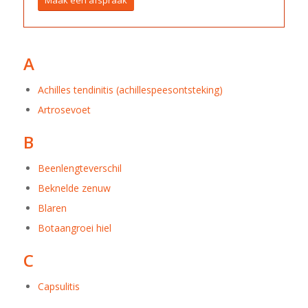
Maak een afspraak
A
Achilles tendinitis (achillespeesontsteking)
Artrosevoet
B
Beenlengteverschil
Beknelde zenuw
Blaren
Botaangroei hiel
C
Capsulitis