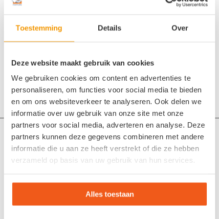
Toestemming
Details
Over
Deel dit stuk
Deze website maakt gebruik van cookies
We gebruiken cookies om content en advertenties te
personaliseren, om functies voor social media te bieden
en om ons websiteverkeer te analyseren. Ook delen we
informatie over uw gebruik van onze site met onze
partners voor social media, adverteren en analyse. Deze
Maak een afspraak
partners kunnen deze gegevens combineren met andere
informatie die u aan ze heeft verstrekt of die ze hebben
Online voetencheck
verzameld op basis van uw gebruik van hun services.
Steunzolen op maat (maatvoetbedden)
Aangepaste schoenen: voor elke voet de juiste oplossing
Alles toestaan
Vrijblijvende voetencheck