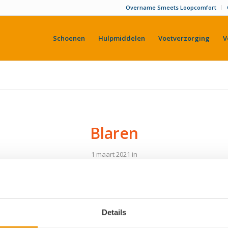
Overname Smeets Loopcomfort
Schoenen
Hulpmiddelen
Voetverzorging
V
Blaren
1 maart 2021
in
Details