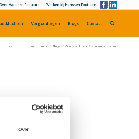
Over Hanssen Footcare
Werken bij Hanssen Footcare
oetklachten
Vergoedingen
Blogs
Contact
U bevindt zich hier:
Home
/
Blogs
/
Voetklachten
/
Blaren
/
Blaren
Over