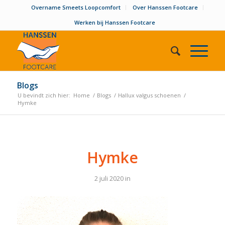
Overname Smeets Loopcomfort
Over Hanssen Footcare
Werken bij Hanssen Footcare
Blogs
U bevindt zich hier:
Home
/
Blogs
/
Hallux valgus schoenen
/
Hymke
Hymke
2 juli 2020
in