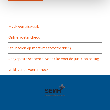
Maak een afspraak
Online voetencheck
Steunzolen op maat (maatvoetbedden)
Aangepaste schoenen: voor elke voet de juiste oplossing
Vrijblijvende voetencheck