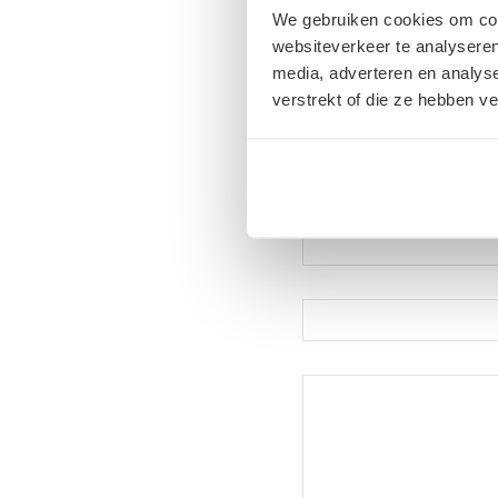
We gebruiken cookies om cont
websiteverkeer te analyseren
Plaats een React
media, adverteren en analys
Meepraten?
verstrekt of die ze hebben v
Draag gerust bij!