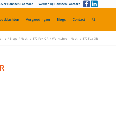
Over Hanssen Footcare
Werken bij Hanssen Footcare
oetklachten
Vergoedingen
Blogs
Contact
ome
/
Blogs
/
Neskrid_870-Fox-QR
/
Werkschoen_Neskrid_870 Fox QR
R