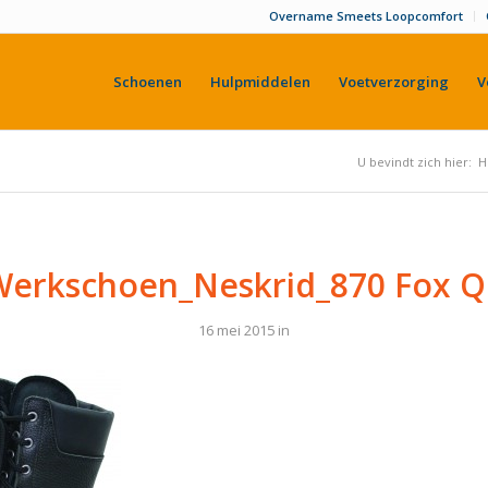
Overname Smeets Loopcomfort
Schoenen
Hulpmiddelen
Voetverzorging
V
U bevindt zich hier:
H
Werkschoen_Neskrid_870 Fox Q
16 mei 2015
in