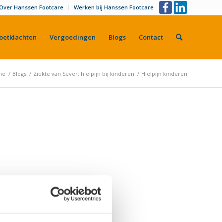
Over Hanssen Footcare
Werken bij Hanssen Footcare
oetklachten
Vergoedingen
Blogs
Contact
me
/
Blogs
/
Ziekte van Sever: hielpijn bij kinderen
/
Hielpijn kinderen