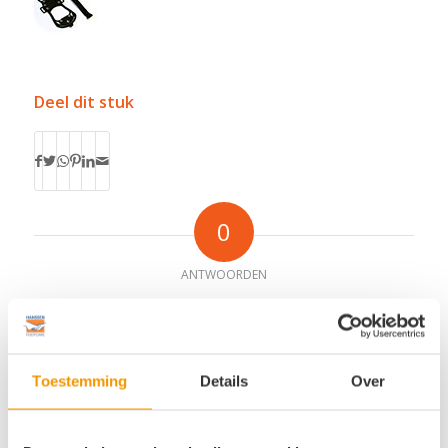
Deel dit stuk
0
ANTWOORDEN
Plaats een Reactie
Meepraten?
Draag gerust bij!
Toestemming
Details
Over
*
Naam