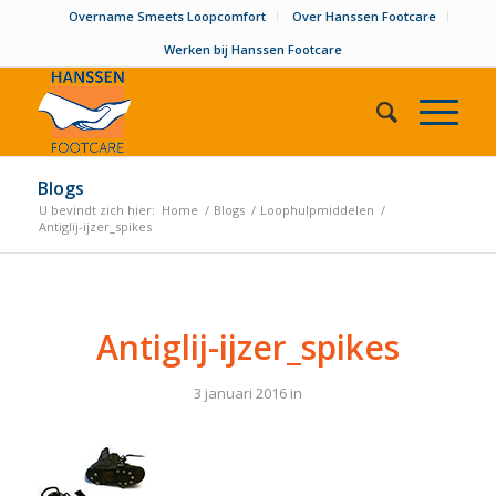
Overname Smeets Loopcomfort
Over Hanssen Footcare
Werken bij Hanssen Footcare
Blogs
U bevindt zich hier:
Home
/
Blogs
/
Loophulpmiddelen
/
Antiglij-ijzer_spikes
Antiglij-ijzer_spikes
3 januari 2016
in