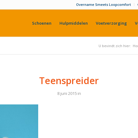
Overname Smeets Loopcomfort
Schoenen
Hulpmiddelen
Voetverzorging
V
U bevindt zich hier:
Ho
Teenspreider
8 juni 2015
in