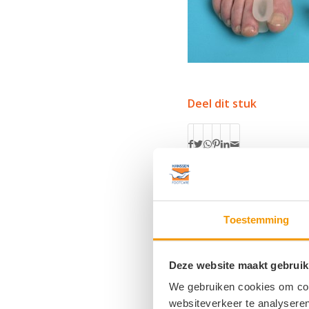
Deel dit stuk
Toestemming
Deze website maakt gebruik
Plaats een React
We gebruiken cookies om cont
Meepraten?
websiteverkeer te analyseren