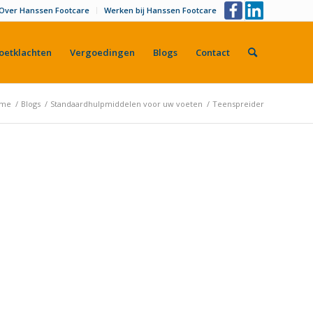
Over Hanssen Footcare
Werken bij Hanssen Footcare
oetklachten
Vergoedingen
Blogs
Contact
me
/
Blogs
/
Standaardhulpmiddelen voor uw voeten
/
Teenspreider