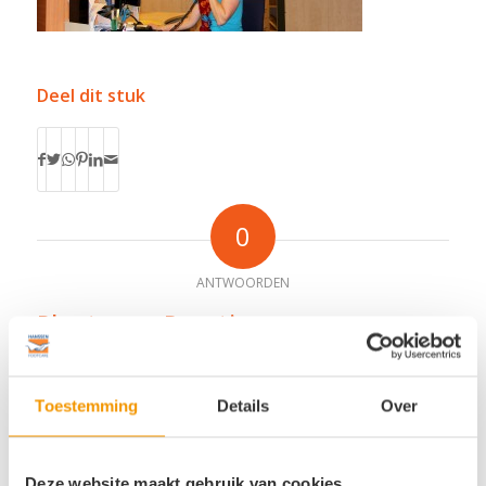
Deel dit stuk
0
ANTWOORDEN
Plaats een Reactie
Meepraten?
Draag gerust bij!
Toestemming
Details
Over
*
Naam
Deze website maakt gebruik van cookies