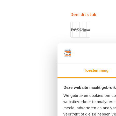
Deel dit stuk
Toestemming
Plaats een React
Deze website maakt gebruik
Meepraten?
Draag gerust bij!
We gebruiken cookies om cont
websiteverkeer te analyseren
media, adverteren en analys
verstrekt of die ze hebben v