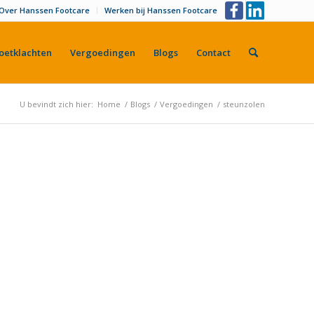
Over Hanssen Footcare
Werken bij Hanssen Footcare
oetklachten
Vergoedingen
Blogs
Contact
U bevindt zich hier:
Home
/
Blogs
/
Vergoedingen
/
steunzolen