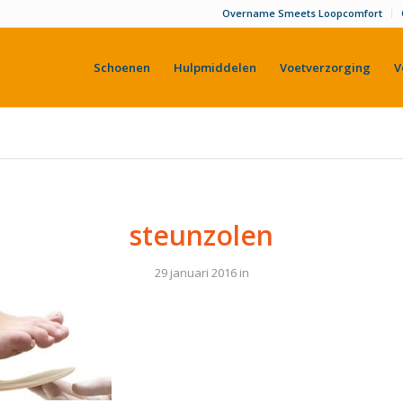
Overname Smeets Loopcomfort
Schoenen
Hulpmiddelen
Voetverzorging
V
steunzolen
29 januari 2016
in