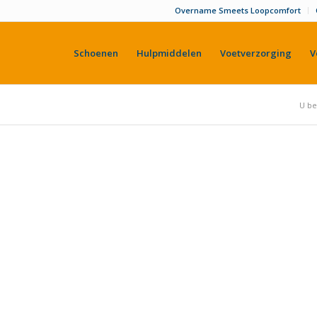
Overname Smeets Loopcomfort
Schoenen
Hulpmiddelen
Voetverzorging
V
U be