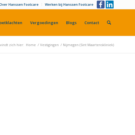
Over Hanssen Footcare
Werken bij Hanssen Footcare
oetklachten
Vergoedingen
Blogs
Contact
vindt zich hier:
Home
/
Vestigingen
/
Nijmegen (Sint Maartenskliniek)