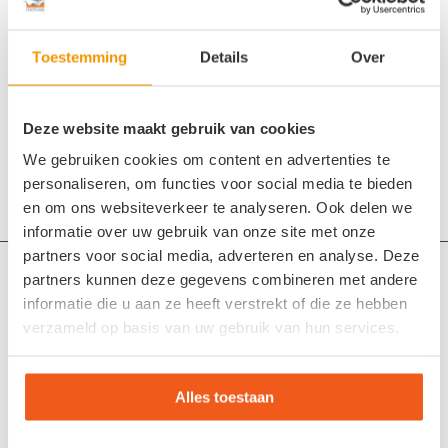
Toestemming
Details
Over
Deel dit stuk
Deze website maakt gebruik van cookies
We gebruiken cookies om content en advertenties te
personaliseren, om functies voor social media te bieden
en om ons websiteverkeer te analyseren. Ook delen we
informatie over uw gebruik van onze site met onze
partners voor social media, adverteren en analyse. Deze
Maak een afspraak
partners kunnen deze gegevens combineren met andere
informatie die u aan ze heeft verstrekt of die ze hebben
Online voetencheck
verzameld op basis van uw gebruik van hun services.
Steunzolen op maat (maatvoetbedden)
Aangepaste schoenen: voor elke voet de juiste oplossing
Alles toestaan
Vrijblijvende voetencheck