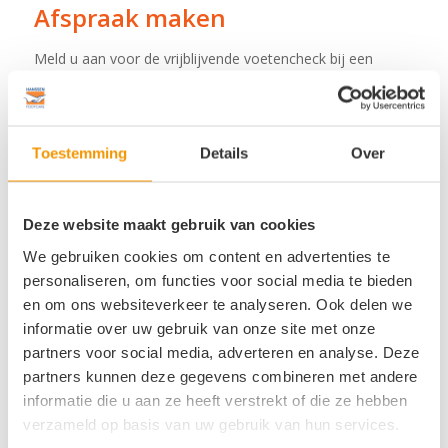
Afspraak maken
Meld u aan voor de vrijblijvende voetencheck bij een
vestiging in de buurt. Onze voetspecialist bespreekt met u
de klachten, onderzoekt uw voeten en voert een
drukmeting uit. U krijgt een persoonlijk advies zonder
verplichtingen.
Toestemming
Details
Over
Welke vestiging heeft uw voorkeur?
*
Deze website maakt gebruik van cookies
We gebruiken cookies om content en advertenties te
Naam
*
personaliseren, om functies voor social media te bieden
en om ons websiteverkeer te analyseren. Ook delen we
informatie over uw gebruik van onze site met onze
Voornaam
partners voor social media, adverteren en analyse. Deze
partners kunnen deze gegevens combineren met andere
informatie die u aan ze heeft verstrekt of die ze hebben
verzameld op basis van uw gebruik van hun services.
Achternaam