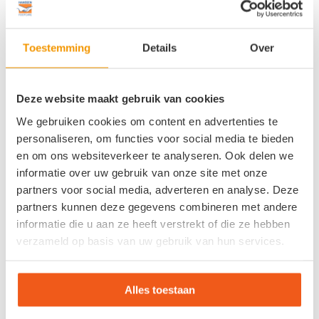
Een hallux limitus of hallux rigidus is de medische
benaming voor een stijve grote teen. Deze voetklacht
kan ontstaan als gevolg van slijtage of artrose aan het
Toestemming
Details
Over
grote teengewricht.
Lees verder…
Deze website maakt gebruik van cookies
Mail mij deze resultaten
Doe de voetencheck nogmaals
We gebruiken cookies om content en advertenties te
personaliseren, om functies voor social media te bieden
en om ons websiteverkeer te analyseren. Ook delen we
informatie over uw gebruik van onze site met onze
partners voor social media, adverteren en analyse. Deze
Afspraak maken
partners kunnen deze gegevens combineren met andere
informatie die u aan ze heeft verstrekt of die ze hebben
Meld u aan voor de vrijblijvende voetencheck bij een
verzameld op basis van uw gebruik van hun services.
vestiging in de buurt. Onze voetspecialist bespreekt met u
de klachten, onderzoekt uw voeten en voert een
drukmeting uit. U krijgt een persoonlijk advies zonder
Alles toestaan
verplichtingen.