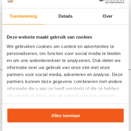
Toestemming
Details
Over
Deel dit stuk
Deze website maakt gebruik van cookies
We gebruiken cookies om content en advertenties te
personaliseren, om functies voor social media te bieden
en om ons websiteverkeer te analyseren. Ook delen we
informatie over uw gebruik van onze site met onze
partners voor social media, adverteren en analyse. Deze
Maak een afspraak
partners kunnen deze gegevens combineren met andere
informatie die u aan ze heeft verstrekt of die ze hebben
Online voetencheck
verzameld op basis van uw gebruik van hun services.
Steunzolen op maat (maatvoetbedden)
Aangepaste schoenen: voor elke voet de juiste oplossing
Alles toestaan
Vrijblijvende voetencheck