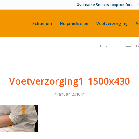
Overname Smeets Loopcomfort
Schoenen
Hulpmiddelen
Voetverzorging
V
U bevindt zich hier:
H
Voetverzorging1_1500x430
4 januari 2016
in