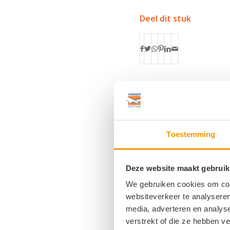
Deel dit stuk
Toestemming
Plaats een React
Meepraten?
Deze website maakt gebruik
Draag gerust bij!
We gebruiken cookies om cont
websiteverkeer te analyseren
media, adverteren en analys
verstrekt of die ze hebben v