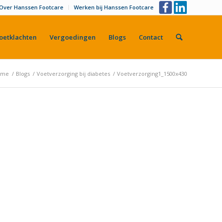
Over Hanssen Footcare
Werken bij Hanssen Footcare
oetklachten
Vergoedingen
Blogs
Contact
ome
/
Blogs
/
Voetverzorging bij diabetes
/
Voetverzorging1_1500x430