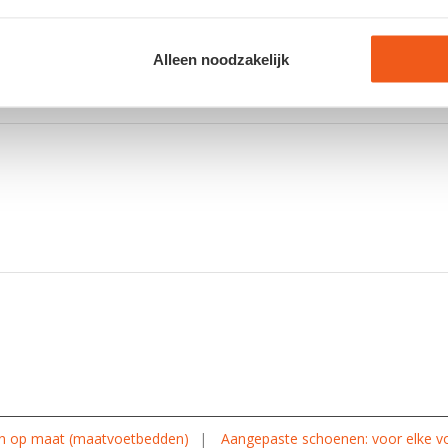
*
E-mail
Alleen noodzakelijk
Site
n op maat (maatvoetbedden)
Aangepaste schoenen: voor elke vo