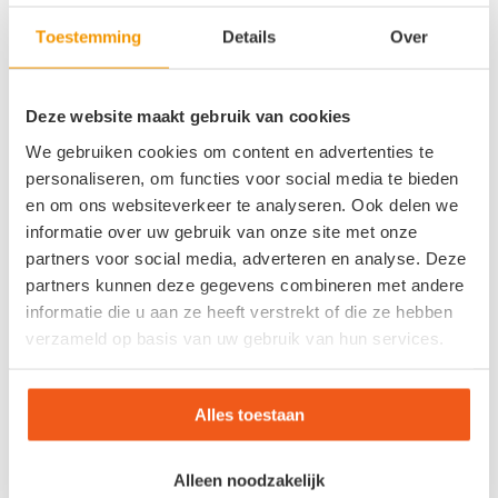
ANTWOORDEN
Toestemming
Details
Over
Plaats een Reactie
Meepraten?
Deze website maakt gebruik van cookies
Draag gerust bij!
We gebruiken cookies om content en advertenties te
personaliseren, om functies voor social media te bieden
*
Naam
en om ons websiteverkeer te analyseren. Ook delen we
informatie over uw gebruik van onze site met onze
*
E-mail
partners voor social media, adverteren en analyse. Deze
partners kunnen deze gegevens combineren met andere
informatie die u aan ze heeft verstrekt of die ze hebben
Site
verzameld op basis van uw gebruik van hun services.
Alles toestaan
Alleen noodzakelijk