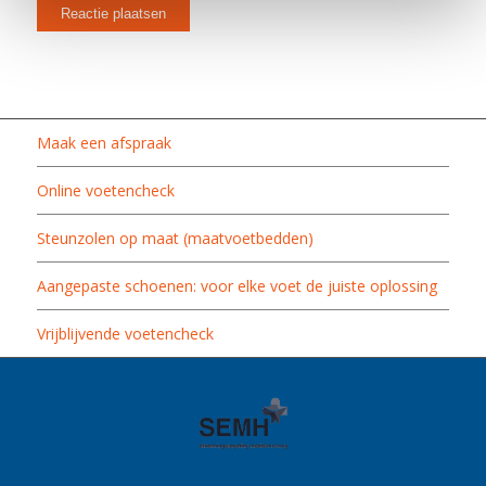
Maak een afspraak
Online voetencheck
Steunzolen op maat (maatvoetbedden)
Aangepaste schoenen: voor elke voet de juiste oplossing
Vrijblijvende voetencheck