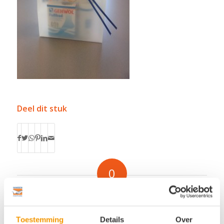
Deel dit stuk
0
ANTWOORDEN
Plaats een Reactie
Toestemming
Details
Over