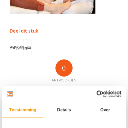
Deel dit stuk
0
ANTWOORDEN
Plaats een Reactie
Meepraten?
Draag gerust bij!
Toestemming
Details
Over
*
Naam