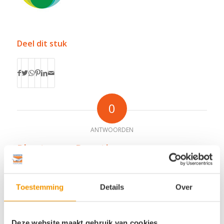
Deel dit stuk
0
ANTWOORDEN
Plaats een Reactie
Meepraten?
Draag gerust bij!
Toestemming
Details
Over
*
Naam
Deze website maakt gebruik van cookies