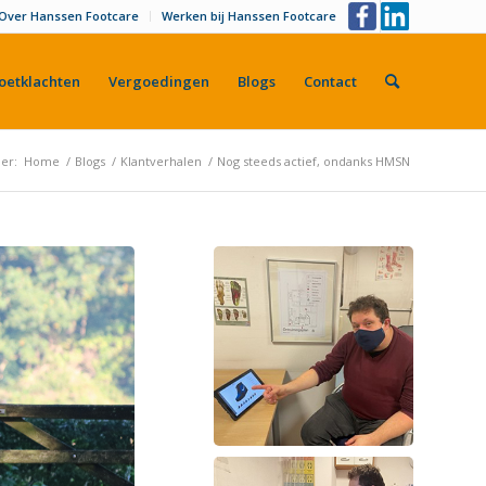
Over Hanssen Footcare
Werken bij Hanssen Footcare
oetklachten
Vergoedingen
Blogs
Contact
ier:
Home
/
Blogs
/
Klantverhalen
/
Nog steeds actief, ondanks HMSN