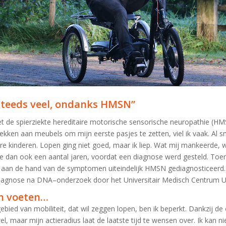
steeds veel, ondanks HMSN”
t de spierziekte he
reditaire motorische sensorische neuropathie (HM
ekken aan meubels om mijn eerste pasjes te zetten, viel ik vaak. Al sn
re kinderen. Lopen ging niet goed, maar ik liep.
Wat mij mankeerde
,
w
rde dan ook een aantal
jaren,
voordat
e
e
n
diagnose werd gesteld.
Toe
aan de hand van de symptomen
uiteindelijk
HMSN gediagnosticeerd. 
diagnose na DNA
–
onderzoek door het U
niversitair
M
edisch
C
entrum
U
jn voeten…
bied van mobiliteit, dat wil zeggen lopen, ben ik beperkt. Dankzij de
l, maar mijn actieradius laat de laatste tijd te wensen over. Ik kan n