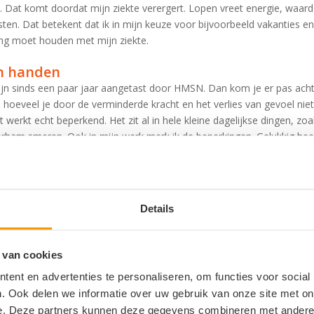
. Dat komt doordat mijn ziekte verergert. Lopen vreet energie, waardo
en. Dat betekent dat ik in mijn keuze voor bijvoorbeeld vakanties en i
ning moet houden met mijn ziekte.
n handen
jn sinds een paar jaar aangetast door HMSN. Dan kom je er pas acht
 hoeveel je door de verminderde kracht en het verlies van gevoel nie
werkt echt beperkend. Het zit al in hele kleine dagelijkse dingen, zoa
erham smeren. Ook in mijn werk merk ik de beperkingen. Gelukkig heef
olgen die ik ondervind van HMSN. Zo houdt iedereen rekening met mi
inderde handfunctie. Ik kan nu werken met speciale spraaksoftware di
eg vervangt. Daardoor kan ik ondanks mijn lichamelijke beperkingen
Details
schoenen om te wandelen en reizen
n ouders bij Hanssen Footcare toen ik twaalf jaar was of zo. Mijn vo
 van cookies
e kracht om gewone schoenen aan te kunnen. Vandaar de vraag van 
oenen te maken waren waarmee ik goed kon lopen. Sindsdien loop ik
ent en advertenties te personaliseren, om functies voor social
enen. Ik heb in al die jaren heel wat paren versleten, en mede met b
. Ook delen we informatie over uw gebruik van onze site met on
al mooie reizen kunnen maken.
Zoals een vakantie in Azerbeidzjan, w
e. Deze partners kunnen deze gegevens combineren met andere i