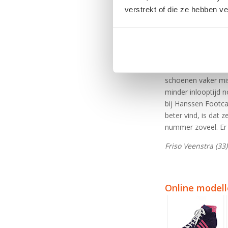
woestijn anders no
verstrekt of die ze hebben v
dag wel anders, doo
Maar… ik kan nog s
De kwaliteit
Ik vind dat de kwal
schoenen vaker mis
minder inlooptijd n
bij Hanssen Footca
beter vind, is dat 
nummer zoveel. Er i
Friso Veenstra (33
Online model