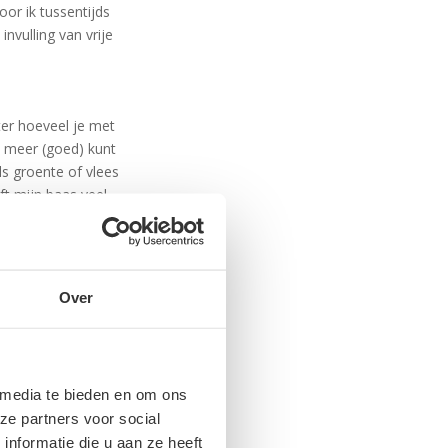
or ik tussentijds
nvulling van vrije
er hoeveel je met
t meer (goed) kunt
ls groente of vlees
t mijn baas veel
jn beperkte
e mijn muis en
 wel functioneren.
Over
eten hadden niet de
mijn ouders of er
 rond met
 media te bieden en om ons
ehulp van de
ze partners voor social
aar ik in de
nformatie die u aan ze heeft