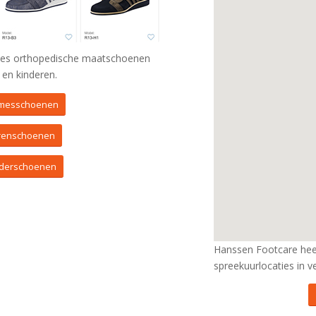
ties orthopedische maatschoenen
en kinderen.
amesschoenen
renschoenen
nderschoenen
Hanssen Footcare heef
spreekuurlocaties in ve