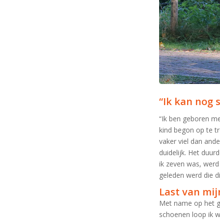
“Ik kan nog 
“Ik ben geboren me
kind begon op te tr
vaker viel dan ande
duidelijk. Het duu
ik
zeven
was
,
werd 
geleden werd die 
Last van mi
Met name op het ge
schoenen loop ik we