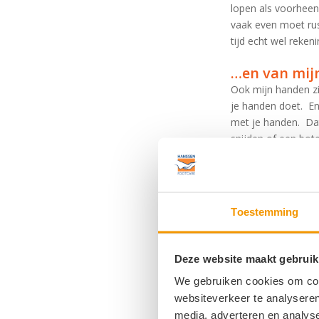
lopen als voorheen
vaak even moet rust
tijd echt wel reke
…en van mij
Ook mijn handen zi
je handen doet. En
met je handen. Dat 
snijden of een bot
begrip voor de gev
mobiliteit en verm
toetsenbord nageno
Toestemming
Aangepaste 
Ik kwam al met mij
Deze website maakt gebruik
vorm en ook niet d
orthopedische sch
We gebruiken cookies om cont
orthopedische scho
websiteverkeer te analyseren
schoenen
een aant
media, adverteren en analys