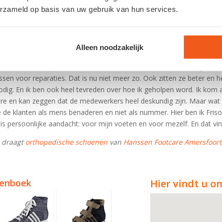
oit had kunnen rondlopen
, en een bezoek aan een IJslandse gletsjer.
erzameld op basis van uw gebruik van hun services.
rdat ik meer last heb van mijn ziekte. Het lopen vraagt nu heel veel k
teeds lopen dankzij de aangepaste schoenen. En daar ben ik erg blij 
Alleen noodzakelijk
 van de orthopedische schoenen
iteit van de orthopedische schoenen steeds beter wordt. Jaren gelede
sen voor reparaties. Dat is nu niet meer zo. Ook zitten ze beter en h
odig. En ik ben ook heel tevreden over hoe ik geholpen word. Ik kom 
re en kan zeggen dat de medewerkers heel deskundig zijn. Maar wat 
ze de klanten als mens benaderen en niet als nummer. Hier ben ik Friso 
s persoonlijke aandacht: voor mijn voeten en voor mezelf. En dat vind
) draagt
orthopedische schoenen
van
Hanssen Footcare Amersfoort
lenboek
Hier vindt u o