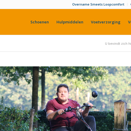
Overname Smeets Loopcomfort
Schoenen
Hulpmiddelen
Voetverzorging
V
U bevindt zich h