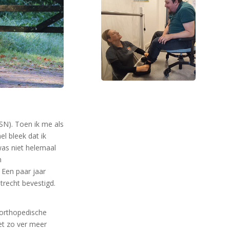
SN). T
oen ik
me
als
el bleek dat ik
as niet helemaal
n
Een paar jaar
trecht
bevestigd.
 orthopedische
iet zo ver meer