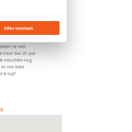
 Dat is vandaag de
racht en energie.
mee.
Alles toestaan
n moest ik mijn
ebben ze veel
al meer dan 20 jaar
ik misschien nog
en niet klant
 ik top!”
ns