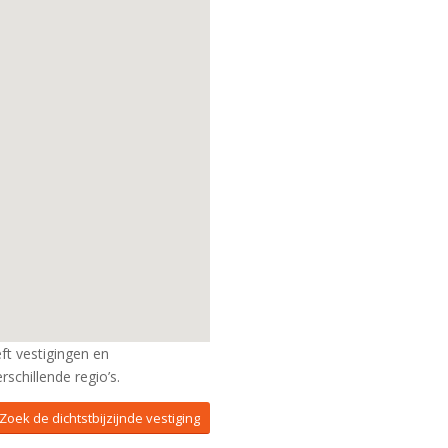
t vestigingen en
rschillende regio’s.
Zoek de dichtstbijzijnde vestiging