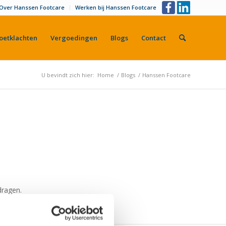
Over Hanssen Footcare
Werken bij Hanssen Footcare
oetklachten
Vergoedingen
Blogs
Contact
U bevindt zich hier:
Home
/
Blogs
/
Hanssen Footcare
dragen.