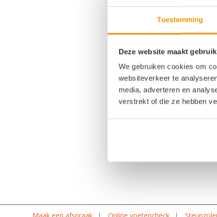
Toestemming
3D-ge
Deze website maakt gebruik
We gebruiken cookies om cont
websiteverkeer te analyseren
media, adverteren en analys
3D-printen van orthop
verstrekt of die ze hebben v
gaat razendsnel. Dat i
medische en paramedis
bijvoorbeeld 3D-gepr
organen te printen. […]
Maak een afspraak
Online voetencheck
Steunzole