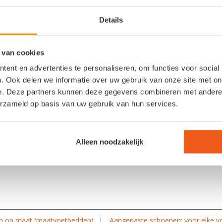
Details
ARTIKELEN DOOR HANSSEN FOOTCARE
print orthopedisch maatvoetbed (steu
 van cookies
ent en advertenties te personaliseren, om functies voor social
/
20 juli 2021
in
Blog
,
Innovatie
,
Voetklachten
. Ook delen we informatie over uw gebruik van onze site met on
e. Deze partners kunnen deze gegevens combineren met andere i
edische maatvoetenbedden (steunzolen) De ontwikkeling v
erzameld op basis van uw gebruik van hun services.
s te zien in de enorme groei die de 3D- printing industr
che gezondheidszorg wordt steeds meer gebruik gemaakt
inte protheses of de meest recente ontwikkelingen om w
Alleen noodzakelijk
n op maat (maatvoetbedden)
Aangepaste schoenen: voor elke vo