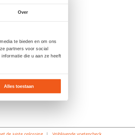
Over
nzool)
 media te bieden en om ons
ze partners voor social
nformatie die u aan ze heeft
an 3D-printtechnologie
ie doormaakt. Ook in de
 van 3D-printing. Neem
eefsel, bloedvaten en
Alles toestaan
et de juiste oplossing
Vrijblijvende voetencheck