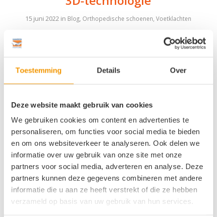
3D-technologie
15 juni 2022
in
Blog
,
Orthopedische schoenen
,
Voetklachten
Een leest… wat is dat? De leest is een kunstvoet
van bijvoorbeeld hout of kunststof die is
nagemaakt van de voet; het is dus een kopie van
Toestemming
Details
Over
de voet. Over de leest wordt de schoen geschoeid
oftewel opgebouwd. De vorm van iedere schoen
Deze website maakt gebruik van cookies
wordt dus bepaald door de leest van de schoen.
Omdat iedere voet […]
We gebruiken cookies om content en advertenties te
personaliseren, om functies voor social media te bieden
Lees meer
→
en om ons websiteverkeer te analyseren. Ook delen we
informatie over uw gebruik van onze site met onze
partners voor social media, adverteren en analyse. Deze
partners kunnen deze gegevens combineren met andere
Voetzorg bij de ziekte van
informatie die u aan ze heeft verstrekt of die ze hebben
verzameld op basis van uw gebruik van hun services.
Parkinson