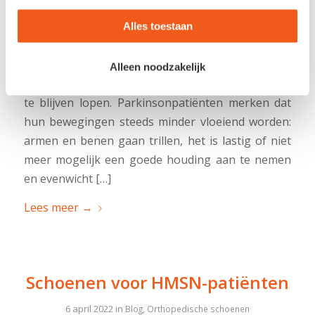
6 april 2022
in
Blog
,
Preventie voetklachten
,
Voetklachten
Alles toestaan
Gevolgen van de ziekte van Parkinson voor
bewegen en lopen Voetzorg bij de ziekte van
Alleen noodzakelijk
Parkinson is erop gericht om zo stabiel mogelijk
te blijven lopen. Parkinsonpatiënten merken dat
hun bewegingen steeds minder vloeiend worden:
armen en benen gaan trillen, het is lastig of niet
meer mogelijk een goede houding aan te nemen
en evenwicht […]
Lees meer
→
Schoenen voor HMSN-patiënten
6 april 2022
in
Blog
,
Orthopedische schoenen