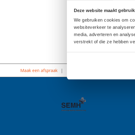
organen te printen. […]
Deze website maakt gebruik
Lees meer
→
We gebruiken cookies om cont
websiteverkeer te analyseren
media, adverteren en analys
verstrekt of die ze hebben v
Maak een afspraak
Online voetencheck
Steunzole