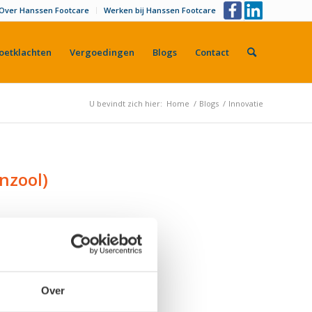
Over Hanssen Footcare
Werken bij Hanssen Footcare
oetklachten
Vergoedingen
Blogs
Contact
U bevindt zich hier:
Home
/
Blogs
/
Innovatie
nzool)
an 3D-printtechnologie
ie doormaakt. Ook in de
 van 3D-printing. Neem
Over
eefsel, bloedvaten en