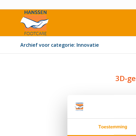
Archief voor categorie: Innovatie
3D-ge
3D-printen van orthop
gaat razendsnel. Dat i
medische en paramedis
Toestemming
bijvoorbeeld 3D-gepr