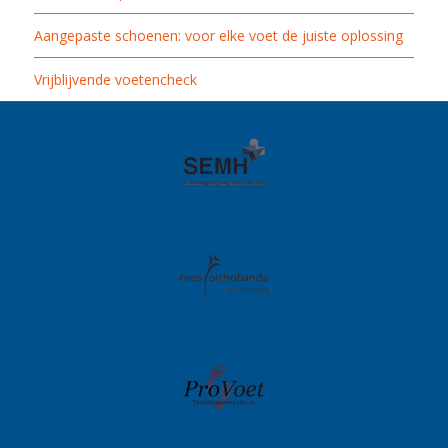
Aangepaste schoenen: voor elke voet de juiste oplossing
Vrijblijvende voetencheck