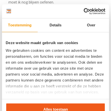
moet ik nog blijven oefenen.
Hak verhogen kan bij mijn eigen schoenen
Het is fijn dat ik mijn eigen schoenen zelf uit kan zoeken
Toestemming
Details
Over
en mee kan nemen om ze te laten ophogen. Dan kan ik
tenminste afwisselen en hoef ik niet steeds op dezelfde te
lopen. Je ziet maar heel weinig verschil tussen de schoen
Deze website maakt gebruik van cookies
met de verhoogde hak en de schoen die niet aangepast is.
We gebruiken cookies om content en advertenties te
Het valt niemand op en daar ben ik erg blij mee. Ook de
kosten vallen mee. De verzekering heeft de aanpassingen
personaliseren, om functies voor social media te bieden
aan het eerste paar vergoed, en de andere betaal ik zelf.
en om ons websiteverkeer te analyseren. Ook delen we
Dan kan ik mijn bestaande schoenen tenminste nog
informatie over uw gebruik van onze site met onze
gebruiken. Anders heb ik er niets meer aan. En voor het
partners voor social media, adverteren en analyse. Deze
bedrag dat de aanpassing kost, heb ik geen nieuwe
partners kunnen deze gegevens combineren met andere
schoenen. Nu heb ik toch vier paar waar ik verder mee kan
informatie die u aan ze heeft verstrekt of die ze hebben
en als ik nieuwe schoenen ga kopen, overleg ik gewoon
verzameld op basis van uw gebruik van hun services.
even met Ron.
Leny Bemelen (67) draagt aangepaste schoenen en
Alles toestaan
maatvoetbedden van
Hanssen Footcare Heerlen