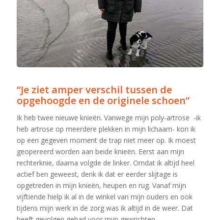
“Je ziet amper verschil tussen de
opgehoogde en de originele schoen”
Ik heb twee nieuwe knieën. Vanwege mijn poly-artrose -ik
heb artrose op meerdere plekken in mijn lichaam- kon ik
op een gegeven moment de trap niet meer op. Ik moest
geopereerd worden aan beide knieën. Eerst aan mijn
rechterknie, daarna volgde de linker. Omdat ik altijd heel
actief ben geweest, denk ik dat er eerder slijtage is
opgetreden in mijn knieën, heupen en rug. Vanaf mijn
vijftiende hielp ik al in de winkel van mijn ouders en ook
tijdens mijn werk in de zorg was ik altijd in de weer. Dat
heeft gevolgen gehad voor mijn gewrichten.