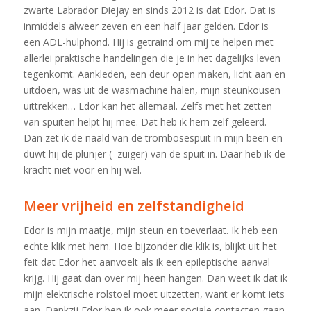
zwarte Labrador Diejay en sinds 2012 is dat Edor. Dat is
inmiddels alweer zeven en een half jaar gelden. Edor is
een ADL-hulphond. Hij is getraind om mij te helpen met
allerlei praktische handelingen die je in het dagelijks leven
tegenkomt. Aankleden, een deur open maken, licht aan en
uitdoen, was uit de wasmachine halen, mijn steunkousen
uittrekken… Edor kan het allemaal. Zelfs met het zetten
van spuiten helpt hij mee. Dat heb ik hem zelf geleerd.
Dan zet ik de naald van de trombosespuit in mijn been en
duwt hij de plunjer (=zuiger) van de spuit in. Daar heb ik de
kracht niet voor en hij wel.
Meer vrijheid en zelfstandigheid
Edor is mijn maatje, mijn steun en toeverlaat. Ik heb een
echte klik met hem. Hoe bijzonder die klik is, blijkt uit het
feit dat Edor het aanvoelt als ik een epileptische aanval
krijg. Hij gaat dan over mij heen hangen. Dan weet ik dat ik
mijn elektrische rolstoel moet uitzetten, want er komt iets
aan. Dankzij Edor ben ik ook meer sociale contacten gaan