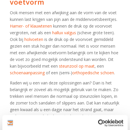
voetvorm
Ook mensen met een afwijking aan de vorm van de voet
kunnen last krijgen van pijn aan de middenvoetsbeentjes.
Hamer- of klauwtenen
kunnen de druk op de voorvoet
vergroten, net als een
hallux valgus
(scheve grote teen).
Ook bij
holvoeten
is de druk op de voorvoet gemiddeld
gezien een stuk hoger dan normaal. Het is voor mensen
met een afwijkende voetvorm belangrijk om te kijken hoe
de voet zo goed mogelijk ondersteund kan worden. Dit
kan bijvoorbeeld met een
steunzool op maat
, een
schoenaanpassing
of een (semi-)
orthopedische schoen
.
Raden wij u een van deze oplossingen aan? Dan is het
belangrijk er zoveel als mogelijk gebruik van te maken. Zo
trekken veel mensen die normaal op steunzolen lopen, in
de zomer toch sandalen of slippers aan. Dat kan natuurlijk
geen kwaad als u een dagje naar het strand gaat, maar
wel wanneer u enkele dagen in de week niet meer op uw
steunzolen loopt. Klachten komen dan weer sneller terug
dan verwacht.