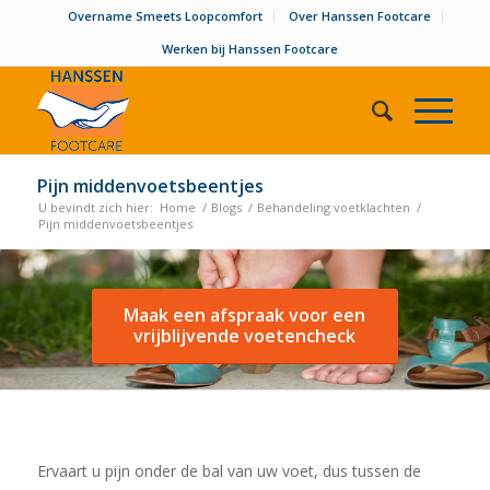
Overname Smeets Loopcomfort
Over Hanssen Footcare
Werken bij Hanssen Footcare
Pijn middenvoetsbeentjes
U bevindt zich hier:
Home
/
Blogs
/
Behandeling voetklachten
/
Pijn middenvoetsbeentjes
Maak een afspraak voor een
vrijblijvende voetencheck
Ervaart u pijn onder de bal van uw voet, dus tussen de