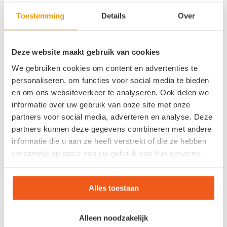
Toestemming
Details
Over
Ouderen, reuma- of
diabetespatiënten
Deze website maakt gebruik van cookies
Tot slot kan veroudering,
reuma
of
diabetes
voor pijn aan
We gebruiken cookies om content en advertenties te
de middenvoetsbeentjes zorgen. Bij het ouder worden of
personaliseren, om functies voor social media te bieden
bij mensen met diabetes neemt het vetweefsel af. De
en om ons websiteverkeer te analyseren. Ook delen we
vetkussentjes onder uw middenvoetsbeentjes worden
informatie over uw gebruik van onze site met onze
dunner en kunnen de schokken tijdens het lopen minder
partners voor social media, adverteren en analyse. Deze
goed opvangen. Bij patiënten met reuma zie ik vaak dat
partners kunnen deze gegevens combineren met andere
het vetkussentje naar voren schuift (richting de tenen).
informatie die u aan ze heeft verstrekt of die ze hebben
Hierdoor zijn de kopjes van de middenvoetsbeentjes niet
verzameld op basis van uw gebruik van hun services.
meer goed beschermd en dat kan pijn doen. In ernstige
gevallen zijn de kopjes dan zelfs voelbaar onder de huid.
Alles toestaan
Pijn aan de
middenvoetsbeentjes is goed
Alleen noodzakelijk
te verhelpen